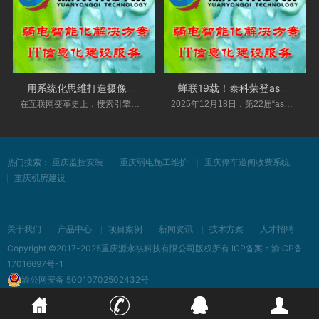
用系统化思维打造摄像头？小豚当家鲸瞳
蝉联19载！泰科荣登as 2025全球产业数字化
在互联网变革史上，搜索引擎的出现不仅仅提供
2025年12月18日，第22届“as全球安全产业数字化创
热门搜索：
重庆监控安装
重庆弱电施工维护
重庆停车道闸收费系统
重庆机房建设
关于我们
产品中心
项目案例
新闻资讯
技术方案
人才招聘
Copyright ©2017-2025重庆源永祺科技有限公司版权所有 ICP备案：
渝ICP备
17016697号-1
渝公网安备 50010702502432号