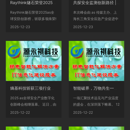
Raythink燧石荣登2025as全球安防创新榜，斩获多项殊荣!
共探安全监测创新路径 |2025 as 全球安全产业数字化创新峰会圆满落幕
Raythink燧石荣登2025as全
本次峰会由 as 传媒主办、上
球安防创新榜，斩获多项殊荣!
海长三角安全应急产业促进中
近日，2025年as“全球安全...
心联合主办，以 “安...
2025-12-23
2025-12-23
熵基科技斩获三项行业权威大奖!持续引领智慧安全与出入口控制发展
智能破界，万物共生——2025物联网产业大会 暨第22届慧聪品牌盛会圆满落幕
2025 as全球安全产业数字化
一场汇聚技术远见与产业温度
创新峰会相继落幕。 近日，由
的盛会，在深圳落下帷幕。 12
千家智客联合千家品牌...
月10日，由慧聪物联...
2025-12-22
2025-12-22