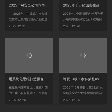
2025年AI安全公司竞争力分析：谁在领先
2025年千万级城市生命线安全工程项目汇总
2025年，生成式AI与大模
2025年，全国范围内一系列千
型技术已从“概念验证”全面进
万级城市生命线安全工程项目
入“实战落地”阶...
密集启动，从东部沿...
2025-12-31
2025-12-26
用系统化思维打造摄像头？小豚当家鲸瞳MAX藏不住了
蝉联19载！泰科荣登as 2025全球产业数字化创新榜
在互联网变革史上，搜索引擎
2025年12月18日，第22届“as
的出现不仅仅提供了一个信息
全球安全产业数字化创新峰会”
检索工具，更重要的...
暨“全球安全产业数字...
2025-12-26
2025-12-25