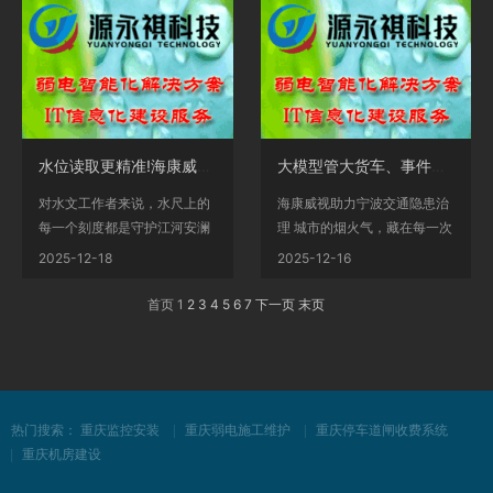
水位读取更精准!海康威视推出大模型水尺球
大模型管大货车、事件风险预判，海康威视助力宁波交通隐患治理
对水文工作者来说，水尺上的
海康威视助力宁波交通隐患治
每一个刻度都是守护江河安澜
理 城市的烟火气，藏在每一次
的“密码”，直接关...
出门与归家的路上...
2025-12-18
2025-12-16
首页 1
2
3
4
5
6
7
下一页
末页
热门搜索：
重庆监控安装
重庆弱电施工维护
重庆停车道闸收费系统
重庆机房建设