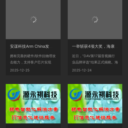
安谋科技Arm China发布“山海”S30FP/S30P SPU IP，助力客户实现CC EAL4+、国密二级认
一举斩获4项大奖，海康威视音频全栈产品实力再获权威认可！
拥有完善的硬件/软件抗物理攻
近日，“DAV第17届音视频行
击能力，支持客户芯片实现
业品牌评选”结果正式揭晓。海
CC EAL4+、国密二级等高...
康威视音频业务凭借...
2025-12-25
2025-12-24