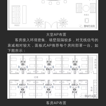
AP
大堂
布置
客房接入环境密集、墙壁阻隔较多，对无线信号的
AP
衰减相对较大，面板式
推荐每个房间部署一台。
如
下图所示：
AP
客房
布置