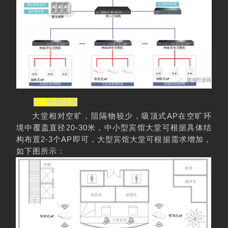
2、安装部署
AP
大堂相对空旷，阻隔物较少，吸顶式
在空旷环
20-30
境中覆盖直径
米，中小型宾馆大堂可根据具体结
2-3
AP
构布置
个
即可，大型宾馆大堂可根据需求增加，
如下图所示：