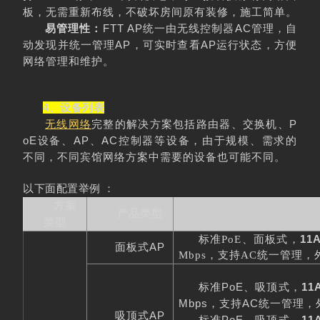
板，无需重新布线，不破坏房间原有装修，施工简单。
FTT AP
AC
易管理性：
统一由无线控制器
管理，自
AP
AP
动发现并统一管理
，可实时查看
运行状态，方便
网络管理和维护。
4、设备列表
P
无线网络
完整的解决方案包括路由器、交换机、
oE
AP
AC
设备、
、
控制器等设备，由于规模、需求的
不同，不同宾馆网络方案中需要的设备也可能不同。
以下面配置举例 ：
方案
产品类型
类型
11
标准
PoE
、面板式，
AP
面板式
Mbps
，支持
AC
统一管理，
PoE
11
标准
、吸顶式，
Mbps
AC
，支持
统一管理，
AP
吸顶式
PoE、吸顶式，
11
标准