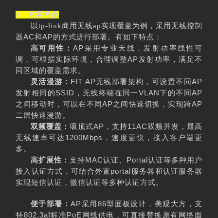
3、方案特点
以tp-link商用无线ap实现覆盖为例，采用无线控制
AC
AP
器
和
的方式进行部署。
有如下特点：
AP
高可用性：
采用专业天线，发射功率线性可
AP
调，可根据实际环境，合理调整
发射功率，满足不
同区域的覆盖需求。
FIT AP
AP
灵活漫游：
无线部署架构，可设置不同
SSID
VLAN
AP
发射相同的
，无线终端在同一
下的不同
AP
AP
之间移动时，可以在不同
之间快速切换，实现跨
二层快速漫游。
AP
11AC
双频覆盖：
吸顶式
，支持
双频并发，最高
1200Mbps
无线速率可达
，速度更快，接入客户端更
多。
MAC
Portal
高扩展性：
支持
认证、
认证等多种用户
portal
接入认证方式，可结合外置
服务器和认证服务器
实现短信认证，微信认证等多种认证方式。
AP
86
便于部署：
采用
型面板设计，美观大方，支
802.3af
PoE
持
标准
网线供电，可直接替换原有网络面