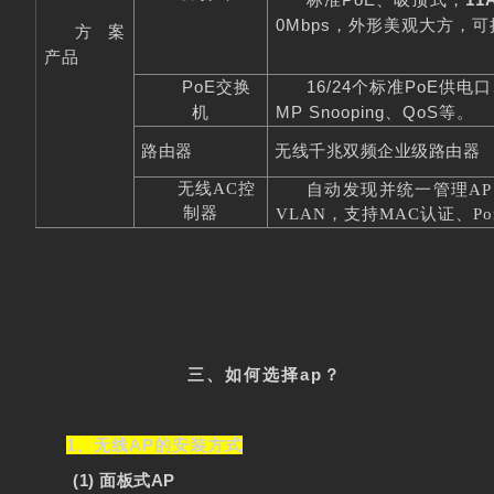
0Mbps
，外形美观大方，可
方案
产品
PoE
16/24个标准P
oE供电
交换
MP Snooping、Q
oS等。
机
路由器
无线千兆双频企业级路由器
无线AC控
自动发现并统一管理
AP
制器
VLAN
，支持
MAC
认证、
Po
三、如何选择ap？
1、无线AP的安装方式
(1) 面板式AP