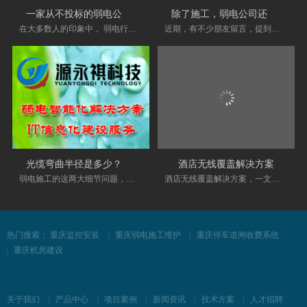
一家从不投标的弱电公司，凭什么活得很
除了施工，弱电公司还有哪些盈利方式？
在大多数人的印象中， 弱电行业 是一个“投标修
近期，有不少朋友留言，提到弱电公司的盈利方
光缆弯曲半径是多少？强弱电之间距离是
酒店无线覆盖解决方案
弱电施工的这两大细节问题，一直以来不断的有
酒店无线覆盖解决方案，一文了解清楚 导读 上次
热门搜索：
重庆监控安装
重庆弱电施工维护
重庆停车道闸收费系统
重庆机房建设
关于我们
产品中心
项目案例
新闻资讯
技术方案
人才招聘