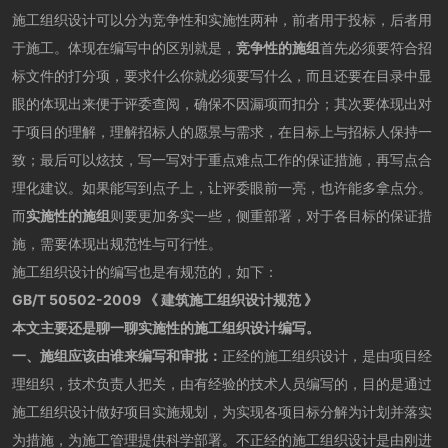
施工组织设计可以分为竞争性和实施性两种，前者用于投标，后者用
于施工。体现在编写中的区别就是，
竞争性的施组
首先必须要符合招
标文件的打分项，要求什么你就必须要写什么，而且还要在目录中显
眼的体现出来便于评委查阅，确保不因漏项而扣分；其次要体现出对
于项目的理解，理解招标人的愿景与需求，在目标上与招标人保持一
致；最后可以炫技，写一写对于重点难点工作的保证措施，再写点合
理化建议。如果能写到点子上，让评委眼前一亮，也许能多拿点分。
而
实施性的施组
则要更加务实一些，侧重部署，对于各目标的保证措
施，需要体现出规范性与可行性。
施工组织设计的编写也是有规范的，如下：
GB/T 50502-2009 《 建筑施工组织设计规范 》
本文主要还是聊一聊实施性的施工组织设计编写。
一、施组应该由谁来编写和审批：
正经的施工组织设计，是由项目经
理组织，技术负责人把关，由有经验的技术人员编写的，目的是通过
施工组织设计做好项目实施规划，为实现各项目标分解为计划并落实
为措施，为施工管理提供科学部署。不正经的施工组织设计是由刚进