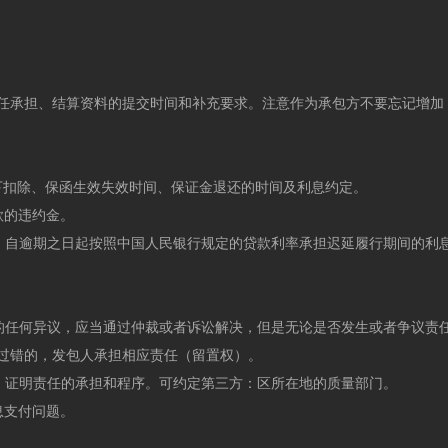
任承担、结算资料的提交时间和补充要求。注意作为承包方不要忘记增加
下扣除、保函生效失效时间、保证金退还的时间及利息约定。
款的违约金。
，自逾期之日起按照中国人民银行规定的贷款利率承担迟延履行期间的利
的任何异议，应当通过仲裁或者诉讼解决，但是无论是否发生或者争议责
过错的，发包人承担相应责任（留置权）。
。证明责任的承担和程序。可约定第三方：区所在地的质量部门。
息支付问题。