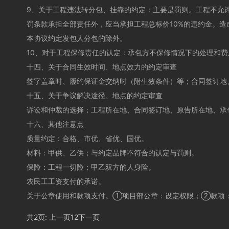
9、关于工程违法转分包、挂靠的约定：主要是罚则。工程不允
罚条款承担全部责任外，应当承担工程总标价10%的违约金。
本协议约定发包人分包的除外。
10、对于工程保修责任的认定：承包方不保修情况下的处理和费
十四、关于合同生效时间、地点效力的约定审查
签字盖章时、履约保证金交纳时（附生效条件）等；合同签订地
十五、关于争议解决途径、地点的约定审查
诉讼和仲裁的选择；工程所在地、合同签订地、原告所在地、承
十六、其他注意点
质量约定：合格、市优、省优、国优。
材料：甲供、乙供；与约定品牌不符合的认定与罚则。
保险：工程一切险；甲乙双方的人身险。
农民工工资支付的承诺。
关于公章使用和款项支付。①项目部公章：设定权限；②款项
共2页:
上一页
1
2
下一页