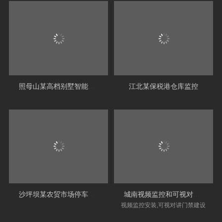
照母山某高档别墅智能家居项目
江北某保税港仓库监控
沙坪坝某农贸市场停车管理道闸系统
城南视频监控和可视对讲门禁项目建设
视频监控安装,可视对讲门禁建设