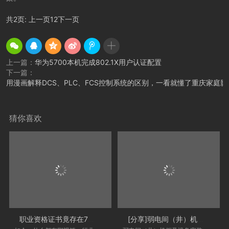
共2页:
上一页
1
2
下一页
上一篇：
华为5700本机完成802.1X用户认证配置
下一篇：
用漫画解释DCS、PLC、FCS控制系统的区别，一看就懂了重庆家庭影
猜你喜欢
职业资格证书竟存在7大鄙视链！看看你在
[分享]弱电间（井）机柜及设备安装图片