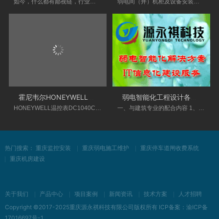
如今，什么都有鄙视链，行业间的鄙视链更如刀
弱电间（井）机柜及设备安装工作一般不是很重
霍尼韦尔HONEYWELL温控表DC1040CT-302000-E故障
弱电智能化工程设计各阶段与其他专业配
HONEYWELL温控表DC1040CT-302000-E故障排除表
一、与建筑专业的配合内容 1、方案设计阶段 了
热门搜索：
重庆监控安装
重庆弱电施工维护
重庆停车道闸收费系统
重庆机房建设
关于我们
产品中心
项目案例
新闻资讯
技术方案
人才招聘
Copyright ©2017-2025重庆源永祺科技有限公司版权所有 ICP备案：
渝ICP备
17016697号-1