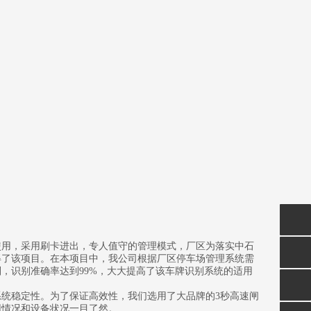
使用，采用刷卡进出，专人值守的管理模式，厂区为落实中石
QQ咨
得了该项目。在本项目中，我公司根据厂区停车场管理系统需
，识别准确率达到99%，大大提高了该车牌识别系统的适用
询
13594
统稳定性。为了保证高效性，我们选用了大品牌的3秒高速闸
用情况和设备状况一目了然。